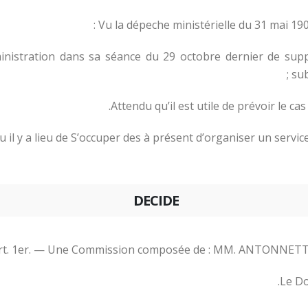
Vu la dépeche ministérielle du 31 mai 190
ministration dans sa séance du 29 octobre dernier de sup
sub
Attendu qu’il est utile de prévoir le ca
 il y a lieu de S’occuper des à présent d’organiser un servic
DECIDE
rt. 1er. — Une Commission composée de : MM. ANTONNETTI, S
Le Do