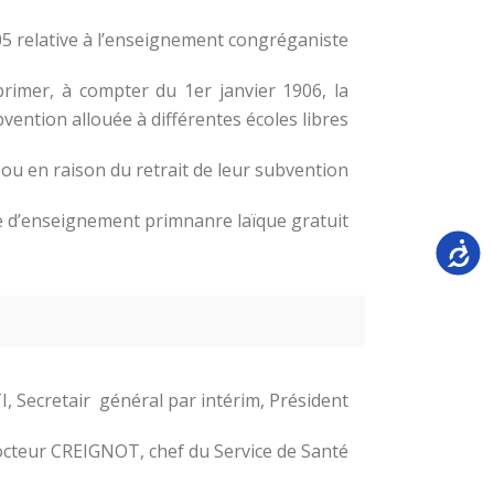
5 relative à l’enseignement congréganiste :
primer, à compter du 1er janvier 1906, la
vention allouée à différentes écoles libres ;
s ou en raison du retrait de leur subvention.
e d’enseignement primnanre laïque gratuit :
Accessi
ecretair général par intérim, Président.
cteur CREIGNOT, chef du Service de Santé.