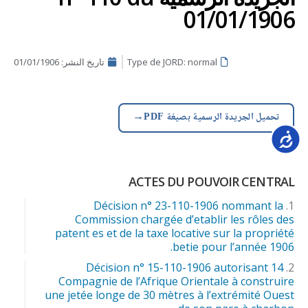
01/01/1906
Type de JORD: normal
تاريخ النشر:
01/01/1906
→
تحميل الجريدة الرسمية بصيغة PDF
Accessib
ACTES DU POUVOIR CENTRAL
Décision n° 23-110-1906 nommant la
Commission chargée d’etablir les rôles des
patent es et de la taxe locative sur la propriété
betie pour l’année 1906.
Décision n° 15-110-1906 autorisant 14
Compagnie de l’Afrique Orientale à construire
une jetée longe de 30 mètres à l’extrémité Ouest