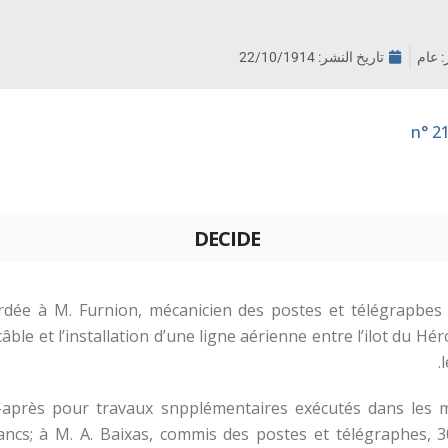
ر: عام
تاريخ النشر:
22/10/1914
DECIDE
ordée à M. Furnion, mécanicien des postes et télégrapbes
ble et l’installation d’une ligne aérienne entre l’ilot du Hé
i-après pour travaux snpplémentaires exécutés dans les 
cs; à M. A. Baixas, commis des postes et télégraphes, 30