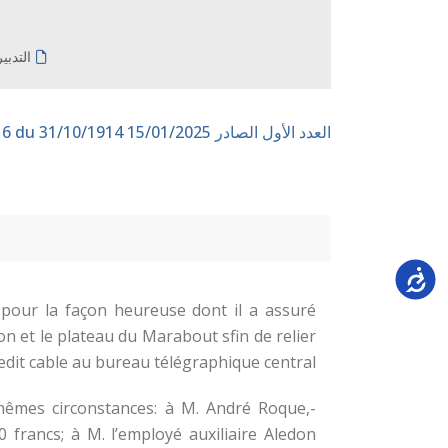
التدبي
العدد الأول الصادر 15/01/2025
n° 216 du 31/10/1914
Accessi
 pour la façon heureuse dont il a assuré
ron et le plateau du Marabout sfin de relier
ledit cable au bureau télégraphique central.
mêmes circonstances: à M. André Roque,
 francs; à M. l’employé auxiliaire Aledon