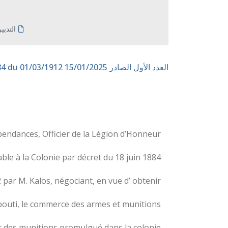
التدبي
العدد الأول الصادر 15/01/2025
n° 184 du 01/03/1912
ndances, Officier de la Légion d’Honneur ;
 à la Colonie par décret du 18 juin 1884 ;
 par M. Kalos, négociant, en vue d’ obtenir
bouti, le commerce des armes et munitions ;
t des munitions promulgué dans la colonie