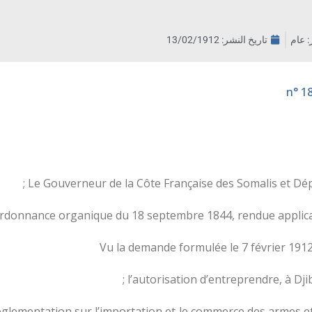
ر: عام
تاريخ النشر:
13/02/1912
Le Gouverneur de la Côte Française des Somalis et Dépe
ordonnance organique du 18 septembre 1844, rendue applicable
Vu la demande formulée le 7 février 1912
l’autorisation d’entreprendre, à Dji
réglementation sur l’importation et le commerce des armes e