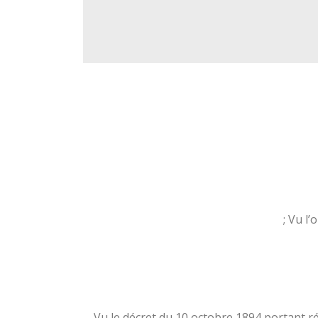
Vu l’
Vu le décret du 10 octobre 1894 portant 