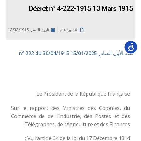
Décret n° 4-222-1915 13 Mars 1915
التدبير: عام
تاريخ النشر:
13/03/1915
Accessib
العدد الأول الصادر 15/01/2025
n° 222 du 30/04/1915
Le Président de la République Française,
Sur le rapport des Ministres des Colonies, du
Commerce de de l’Industrie, des Postes et des
Télégraphes, de l’Agriculture et des Finances:
Vu l’article 34 de la loi du 17 Décembre 1814 ;