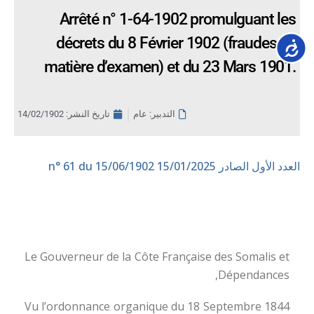
Arrêté n° 1-64-1902 promulguant les
décrets du 8 Février 1902 (fraudes en
Accessib
matière d’examen) et du 23 Mars 1901.
التدبير: عام
تاريخ النشر:
14/02/1902
العدد الأول الصادر 15/01/2025
n° 61 du 15/06/1902
Le Gouverneur de la Côte Française des Somalis et
Dépendances,
Vu l’ordonnance organique du 18 Septembre 1844