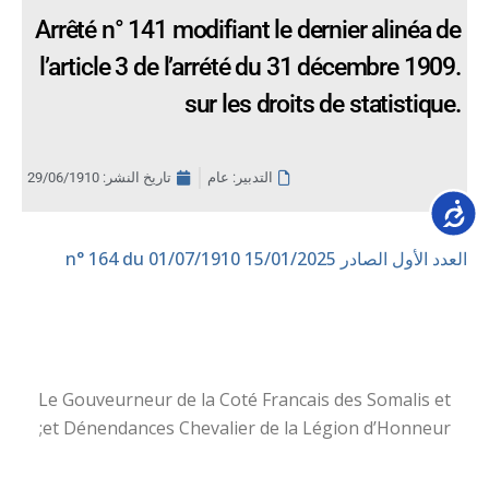
Arrêté n° 141 modifiant le dernier alinéa de
l’article 3 de l’arrété du 31 décembre 1909.
sur les droits de statistique.
التدبير: عام
تاريخ النشر:
29/06/1910
Accessib
العدد الأول الصادر 15/01/2025
n° 164 du 01/07/1910
Le Gouveurneur de la Coté Francais des Somalis et
et Dénendances Chevalier de la Légion d’Honneur;