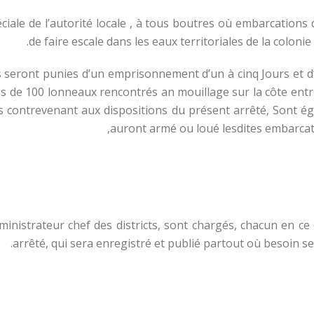
spéciale de l’autorité locale , à tous boutres où embarcatio
de faire escale dans les eaux territoriales de la colon
ions seront punies d’un emprisonnement d’un à cinq Jours et
s de 100 lonneaux rencontrés an mouillage sur la côte ent
rés contrevenant aux dispositions du présent arrêté, Sont 
auront armé ou loué lesdites embarcat
administrateur chef des districts, sont chargés, chacun en c
arrêté, qui sera enregistré et publié partout où besoin sera