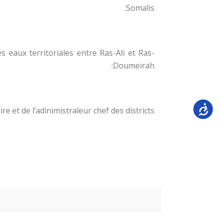
Somalis:
s eaux territoriales entre Ras-Ali et Ras-
Doumeïrah:
Accessi
re et de l’adinimistraleur chef des districts,