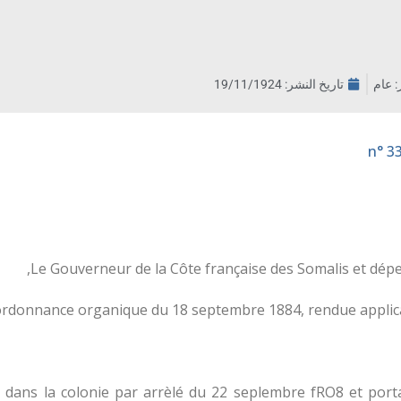
ر: عام
تاريخ النشر:
19/11/1924
Le Gouverneur de la Côte française des Somalis et dépe
ordonnance organique du 18 septembre 1884, rendue applicabl
 dans la colonie par arrèlé du 22 seplembre fRO8 et porta