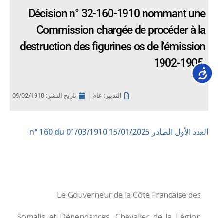
Décision n° 32-160-1910 nommant une
Commission chargée de procéder à la
destruction des figurines os de l’émission
1902-1905.
Accessib
التدبير: عام
تاريخ النشر:
09/02/1910
العدد الأول الصادر 15/01/2025
n° 160 du 01/03/1910
Le Gouverneur de la Côte Francaise des
Somalis et Dépendances, Chevalier de la Légion