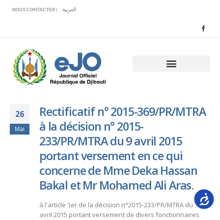
Veuillez
NOUS CONTACTER |
العربية
noter
:
Ce
site
Web
comprend
un
système
d'accessibilité.
Rectificatif n° 2015-369/PR/MTRA
26
à la décision n° 2015-
Mai
233/PR/MTRA du 9 avril 2015
portant versement en ce qui
concerne de Mme Deka Hassan
Bakal et Mr Mohamed Ali Aras.
Accessib
à l'article 1er de la décision n°2015-233/PR/MTRA du 9
avril 2015 portant versement de divers fonctionnaires