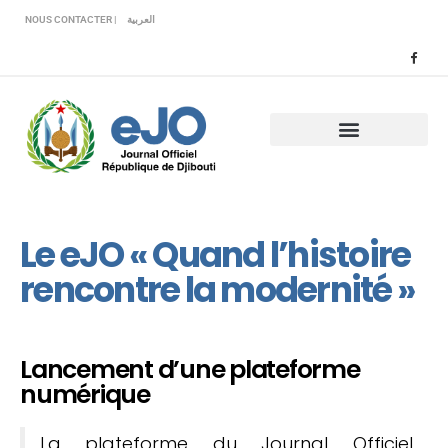
Veuillez
NOUS CONTACTER |
العربية
noter
:
Ce
site
Web
comprend
un
système
d'accessibilité.
Le eJO « Quand l’histoire
rencontre la modernité »
Lancement d’une plateforme
numérique
La plateforme du Journal Officiel