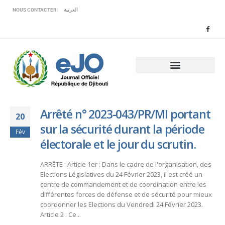
Veuillez
NOUS CONTACTER |
العربية
noter
:
Ce
site
Web
comprend
un
système
d'accessibilité.
Arrêté n° 2023-043/PR/MI portant
20
sur la sécurité durant la période
Fév
électorale et le jour du scrutin.
ARRÊTE : Article 1er : Dans le cadre de l'organisation, des
Elections Législatives du 24 Février 2023, il est créé un
centre de commandement et de coordination entre les
différentes forces de défense et de sécurité pour mieux
coordonner les Elections du Vendredi 24 Février 2023.
Article 2 : Ce...