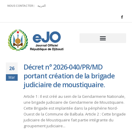
Veuillez
NOUS CONTACTER |
العربية
noter
:
Ce
site
Web
comprend
un
système
d'accessibilité.
Décret n° 2026-040/PR/MD
26
portant création de la brigade
Mar
judiciaire de moustiquaire.
Article 1 : Il est créé au sein de la Gendarmerie Nationale,
une brigade judiciaire de Gendarmerie de Moustiquaire.
Cette Brigade est implantée dans la périphérie Nord-
Ouest de la Commune de Balbala. Article 2 : Cette brigade
judiciaire de Moustiquaire fait partie intégrante du
groupement judiciaire...