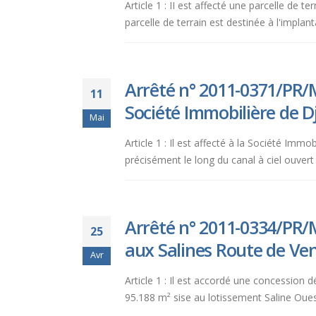
Article 1 : II est affecté une parcelle de t
aux
parcelle de terrain est destinée à l'implan
malvoyants
qui
utilisent
un
Arrêté n° 2011-0371/PR/M
11
lecteur
Société Immobilière de Dj
d'écran ;
Mai
Appuyez
Article 1 : Il est affecté à la Société Imm
sur
précisément le long du canal à ciel ouvert 
Ctrl-
F10
pour
ouvrir
Arrêté n° 2011-0334/PR/M
25
un
aux Salines Route de Ven
menu
Avr
d'accessibilité.
Article 1 : Il est accordé une concession d
95.188 m² sise au lotissement Saline Ouest