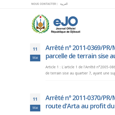
Veuillez
NOUS CONTACTER |
العربية
noter
:
Ce
site
Web
comprend
Arrêté n° 2011-0369/PR/M
un
11
système
parcelle de terrain sise 
Mai
d'accessibilité.
Appuyez
Article 1 : L'article 1 de l'Arrêté n°2005
sur
de terrain sise au quartier 7, ayant une sup
Ctrl-
F11
pour
adapter
Arrêté n° 2011-0370/PR/M
11
le
route d’Arta au profit du
site
Mai
Web