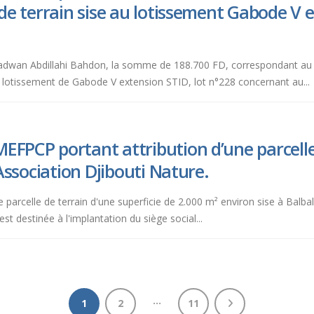
 de terrain sise au lotissement Gabode V ex
Radwan Abdillahi Bahdon, la somme de 188.700 FD, correspondant au tro
au lotissement de Gabode V extension STID, lot n°228 concernant au...
EFPCP portant attribution d’une parcelle 
’Association Djibouti Nature.
 une parcelle de terrain d'une superficie de 2.000 m² environ sise à Balba
est destinée à l'implantation du siège social...
…
1
2
11