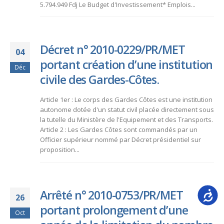
5.794.949 Fdj Le Budget d'Investissement* Emplois...
Décret n° 2010-0229/PR/MET
04
portant création d’une institution
Déc
civile des Gardes-Côtes.
Article 1er : Le corps des Gardes Côtes est une institution
autonome dotée d'un statut civil placée directement sous
la tutelle du Ministère de l'Equipement et des Transports.
Article 2 : Les Gardes Côtes sont commandés par un
Officier supérieur nommé par Décret présidentiel sur
proposition...
Arrêté n° 2010-0753/PR/MET
Accessib
26
portant prolongement d’une
Oct