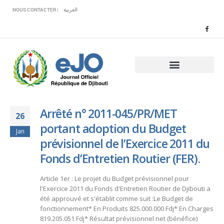
Veuillez
NOUS CONTACTER |
العربية
noter
:
Ce
site
Web
comprend
un
système
d'accessibilité.
Arrêté n° 2011-045/PR/MET
26
portant adoption du Budget
Jan
prévisionnel de l’Exercice 2011 du
Fonds d’Entretien Routier (FER).
Article 1er : Le projet du Budget prévisionnel pour
l'Exercice 2011 du Fonds d'Entretien Routier de Djibouti a
été approuvé et s'établit comme suit :Le Budget de
fonctionnement* En Produits 825.000.000 Fdj* En Charges
819.205.051 Fdj* Résultat prévisionnel net (bénéfice)