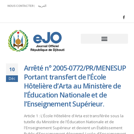
Veuillez
NOUS CONTACTER |
العربية
noter
:
Ce
site
Web
comprend
un
système
d'accessibilité.
Arrêté n° 2005-0772/PR/MENESUP
10
Portant transfert de l’École
Déc
Hôtelière d’Arta au Ministère de
l’Éducation Nationale et de
l’Enseignement Supérieur.
Article 1 : L'École Hôtelière d'Arta est transférée sous la
tutelle du Ministère de l'Éducation Nationale et de
l'Enseignement Supérieur et devient un Établissement
Public d'Enseignement dénommé Lycée d'Enseignement