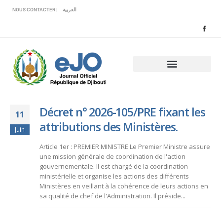
Veuillez
NOUS CONTACTER |
العربية
noter
:
Ce
site
Web
comprend
un
système
d'accessibilité.
Décret n° 2026-105/PRE fixant les
11
attributions des Ministères.
Juin
Article 1er : PREMIER MINISTRE Le Premier Ministre assure
une mission générale de coordination de l'action
gouvernementale. Il est chargé de la coordination
ministérielle et organise les actions des différents
Ministères en veillant à la cohérence de leurs actions en
sa qualité de chef de l'Administration. Il préside...