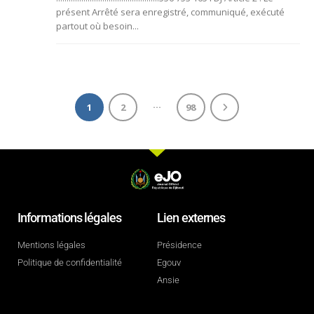
présent Arrêté sera enregistré, communiqué, exécuté
partout où besoin...
…
1
2
98
Informations légales
Lien externes
Mentions légales
Présidence
Politique de confidentialité
Egouv
Ansie