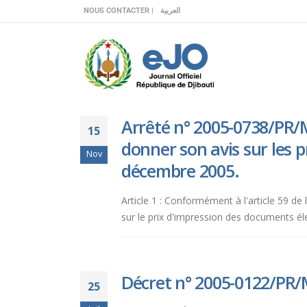
Veuillez
NOUS CONTACTER |
العربية
noter
:
Ce
site
Web
comprend
Arrêté n° 2005-0738/PR/
un
15
système
donner son avis sur les 
Nov
d'accessibilité.
décembre 2005.
Appuyez
sur
Article 1 : Conformément à l'article 59 d
Ctrl-
sur le prix d'impression des documents él
F11
pour
adapter
le
Décret n° 2005-0122/PR/
25
site
Web