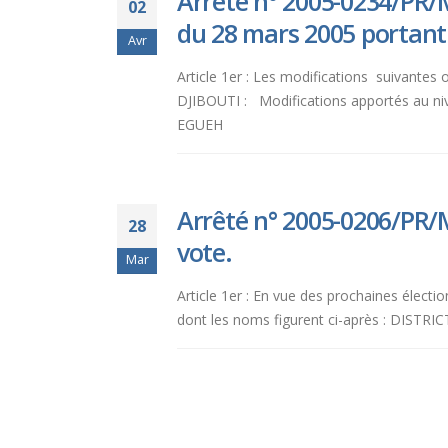
Arrêté n° 2005-0234/PR/MI
02
du 28 mars 2005 portant
Avr
Article 1er : Les modifications suivantes 
DJIBOUTI : Modifications apportés au 
EGUEH ASSESSEUR AU LI
Arrêté n° 2005-0206/PR/
28
vote.
Mar
Article 1er : En vue des prochaines élect
dont les noms figurent ci-après : DISTR