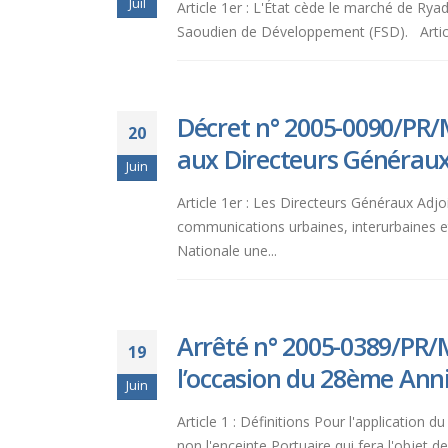
Juil
Article 1er : L'État cède le marché de Rya
aux
Saoudien de Développement (FSD). Article 3
malvoyants
qui
utilisent
un
Décret n° 2005-0090/PR/
20
lecteur
aux Directeurs Généraux 
d'écran ;
Juin
Appuyez
Article 1er : Les Directeurs Généraux Adjoi
sur
communications urbaines, interurbaines et 
Ctrl-
Nationale une...
F10
pour
ouvrir
un
Arrêté n° 2005-0389/PR/M
19
menu
l’occasion du 28ème Anni
d'accessibilité.
Juin
Article 1 : Définitions Pour l'application
non l'enceinte Portuaire qui fera l'objet 