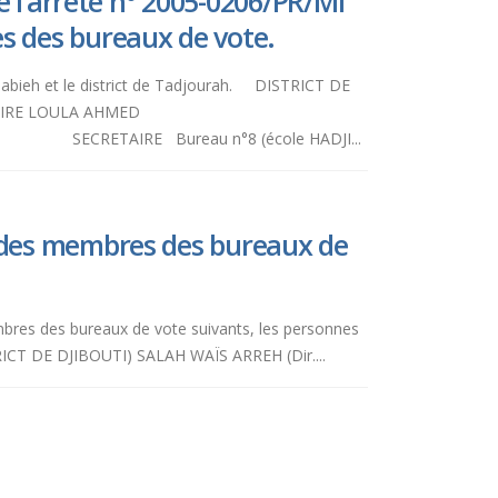
e l’arrêté n° 2005-0206/PR/MI
s des bureaux de vote.
li Sabieh et le district de Tadjourah. DISTRICT DE
) LIRE LOULA AHMED
Bureau n°8 (école HADJI...
 des membres des bureaux de
embres des bureaux de vote suivants, les personnes
RICT DE DJIBOUTI) SALAH WAÏS ARREH (Dir....