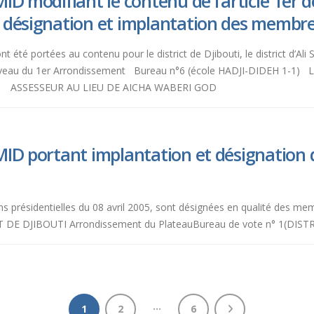
D modifiant le contenu de l’article 1er d
 désignation et implantation des membre
ont été portées au contenu pour le district de Djibouti, le district d’A
niveau du 1er Arrondissement Bureau n°6 (école HADJI-DIDEH 1-1
EU DE AICHA WABERI GOD SECRETAIRE 
MID portant implantation et désignation
ions présidentielles du 08 avril 2005, sont désignées en qualité des m
ICT DE DJIBOUTI Arrondissement du PlateauBureau de vote n° 1(DIST
…
1
2
6