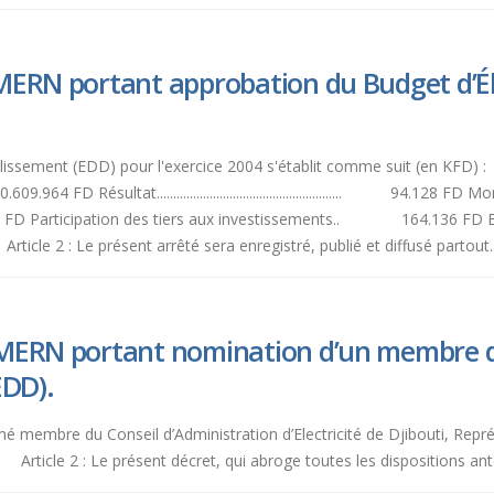
ERN portant approbation du Budget d’Éle
ement (EDD) pour l'exercice 2004 s'établit comme suit (en KFD) : En produits.....
....... 10.609.964 FD Résultat........................................................ 94.128 F
078.343 FD Participation des tiers aux investissements.. 164.136 FD 
rticle 2 : Le présent arrêté sera enregistré, publié et diffusé partout..
MERN portant nomination d’un membre du
EDD).
mmé membre du Conseil d’Administration d’Electricité de Djibouti, Repr
rticle 2 : Le présent décret, qui abroge toutes les dispositions antéri