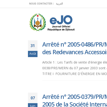
Veuillez
NOUS CONTACTER |
العربية
noter
:
Ce
site
Web
comprend
Arrêté n° 2005-0486/PR/M
un
31
système
des Redevances Accessoi
Août
d'accessibilité.
Appuyez
Article 1 : Les Tarifs de vente d'énergie 
sur
0038/PRE/MERN du 07 janvier 2003 son
Ctrl-
TITRE I FOURNITURE D'ÉNERGIE EN MOY
F11
pour
adapter
le
Arrêté n° 2005-0379/PR/
07
site
2005 de la Société Intern
Web
Juin