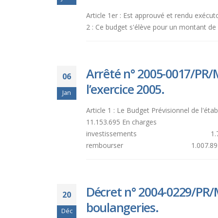
aux
Article 1er : Est approuvé et rendu exécut
malvoyants
2 : Ce budget s'élève pour un montant de 
qui
utilisent
un
lecteur
Arrêté n° 2005-0017/PR/M
06
d'écran ;
l’exercice 2005.
Appuyez
Jan
sur
Article 1 : Le Budget Prévisionn
Ctrl-
11.153.695 En charges
F10
investissements 1.778.000 Part
pour
rembourser 1.007.891 Article 2 : L
ouvrir
un
menu
d'accessibilité.
Décret n° 2004-0229/PR/M
20
boulangeries.
Déc