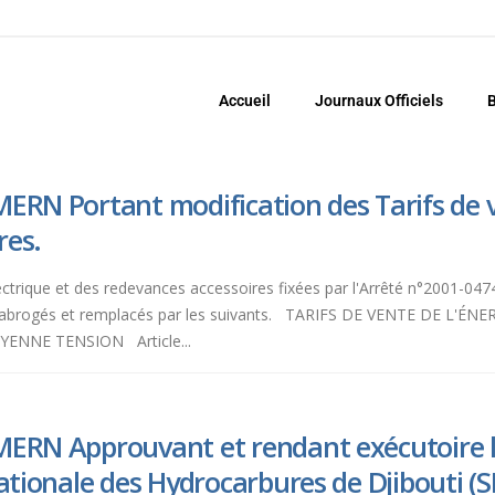
Accueil
Journaux Officiels
B
ERN Portant modification des Tarifs de v
res.
électrique et des redevances accessoires fixées par l'Arrêté n°2001-04
t abrogés et remplacés par les suivants. TARIFS DE VENTE DE L
ENNE TENSION Article...
MERN Approuvant et rendant exécutoire le
ationale des Hydrocarbures de Djibouti (S