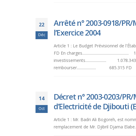
Arrêté n° 2003-0918/PR/M
22
l’Exercice 2004
Déc
Article 1 : Le Budget Prévisionnel de l'Établiss
FD En charges............................................
investissements....................... 1.
rembourser..................... 685.315 FD A
Décret n° 2003-0203/PR/
14
d’Electricité de Djibouti (
Oct
Article 1 : Mr. Badri Ali Bogoreh, est no
remplacement de Mr. Djibril Djama Elabe. A