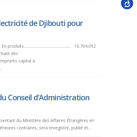
Accessi
ctricité de Djibouti pour
.............................................. 10.704.092
D Montant des
Emprunts capital à
.
 Conseil d’Administration
ésentant du Ministère des Affaires Étrangères en
eures contraires, sera enregistré, publié et...