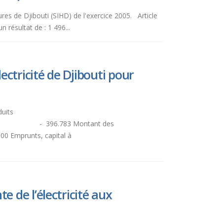
ures de Djibouti (SIHD) de l'exercice 2005. Article
résultat de : 1 496...
ctricité de Djibouti pour
omme suit (en KFD) : En produits
396.783 Montant des
prunts, capital à
 de l’électricité aux