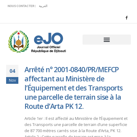
Veuillez
NOUS CONTACTER |
العربية
noter
:
Ce
site
Web
comprend
un
système
d'accessibilité.
Arrêté n° 2001-0840/PR/MEFCP
04
affectant au Ministère de
Nov
l’Équipement et des Transports
une parcelle de terrain sise à la
Route d’Arta PK 12.
Article 1er : Il est affecté au Ministère de l’Équipement et
des Transports une parcelle de terrain d’une superficie
de 87 700 mètres carrés sise à la Route d’Arta, PK 12.
Article 2 : Cette parcelle de terrain est mise à la