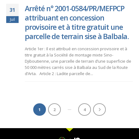
Arrêté n° 2001-0584/PR/MEFPCP
31
attribuant en concession
Juil
provisoire et à titre gratuit une
parcelle de terrain sise à Balbala.
Article 1er : Il est attribué en concession provisoire et à
titre gratuit à la Société de montage mixte Sino-
Djiboutienne, une parcelle de terrain d’une superficie de
50 000 mètres carrés sise à Balbala au Sud de la Route
d’Arta. Article 2 : Ladite parcelle de...
…
1
2
4