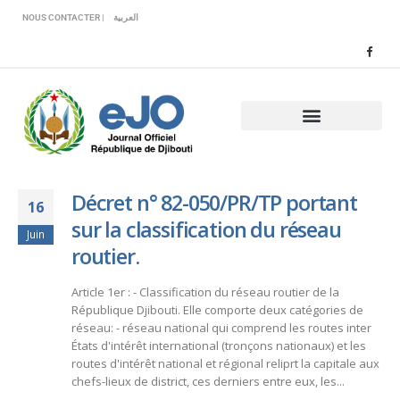
Veuillez
NOUS CONTACTER |
العربية
noter
:
Ce
site
Web
comprend
un
système
d'accessibilité.
Décret n° 82-050/PR/TP portant
16
sur la classification du réseau
Juin
routier.
Article 1er : - Classification du réseau routier de la
République Djibouti. Elle comporte deux catégories de
réseau: - réseau national qui comprend les routes inter
États d'intérêt international (tronçons nationaux) et les
routes d'intérêt national et régional reliprt la capitale aux
chefs-lieux de district, ces derniers entre eux, les...