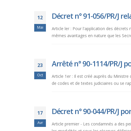
Décret n° 91-056/PR/J re
12
Mai
Article ler : Pour l'application des décr
mêmes avantages en nature que les Secrétai
Arrêté n° 90-1114/PR/J p
23
Oct
Article 1er : Il est créé auprès du Minist
de codes et de textes judiciaires ou se rapp
Décret n° 90-044/PR/J port
17
Avr
Article premier - Les condamnés a des pei
les modalités et sous les réserves définies