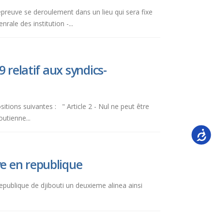
 epreuve se deroulement dans un lieu qui sera fixe
ale des institution -...
 relatif aux syndics-
itions suivantes : " Article 2 - Nul ne peut être
outienne...
Accessi
ve en republique
 republique de djibouti un deuxieme alinea ainsi