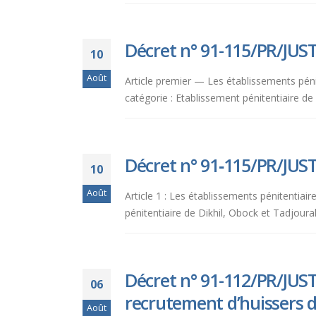
aux
malvoyants
Décret n° 91-115/PR/JUST
qui
10
utilisent
Août
Article premier — Les établissements péni
un
catégorie : Etablissement pénitentiaire d
lecteur
d'écran ;
Appuyez
sur
Décret n° 91‑115/PR/JUST
Ctrl-
10
F10
Août
Article 1 : Les établissements pénitentiai
pour
pénitentiaire de Dikhil, Obock et Tadjour
ouvrir
un
menu
d'accessibilité.
Décret n° 91-112/PR/JUS
06
recrutement d’huissers de
Août