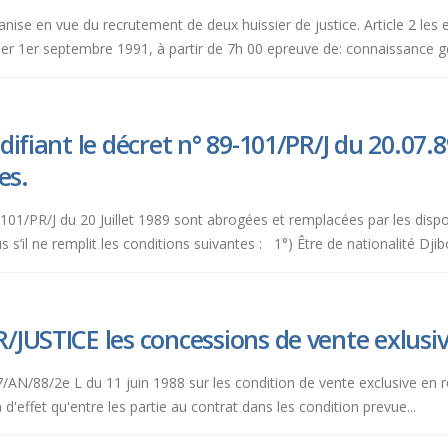
anise en vue du recrutement de deux huissier de justice. Article 2 les
r 1er septembre 1991, à partir de 7h 00 epreuve de: connaissance genr
ifiant le décret n° 89-101/PR/J du 20.07.89
es.
-101/PR/J du 20 Juillet 1989 sont abrogées et remplacées par les dispos
ssus s’il ne remplit les conditions suivantes : 1°) Être de nationalité Djib
JUSTICE les concessions de vente exlusi
 n°37/AN/88/2e L du 11 juin 1988 sur les condition de vente exclusive en
 d'effet qu'entre les partie au contrat dans les condition prevue...