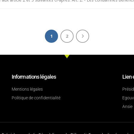
1
2
Informations légales
Lien 
Mentions légales
Prési
Politique de confidentialité
Egouv
Ansie