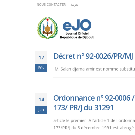
Veuillez
NOUS CONTACTER |
العربية
noter
:
Ce
site
Web
comprend
Décret n° 92-0026/PR/MJ
un
17
système
Fév
d'accessibilité.
M. Salah djama amir est nomme substitut
Appuyez
sur
Ctrl-
Ordonnance n° 92-0006 / 
F11
14
pour
173/ PR/J du 31291
Jan
adapter
le
article le premier- A l’article 1 de l'ordo
site
173/PR/J du 3 décembre 1991 est abrogé et 
Web