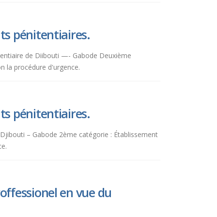
s pénitentiaires.
nitentiaire de Diibouti —- Gabode Deuxième
on la procédure d'urgence.
s pénitentiaires.
de Djibouti – Gabode 2ème catégorie : Établissement
ence.
offessionel en vue du