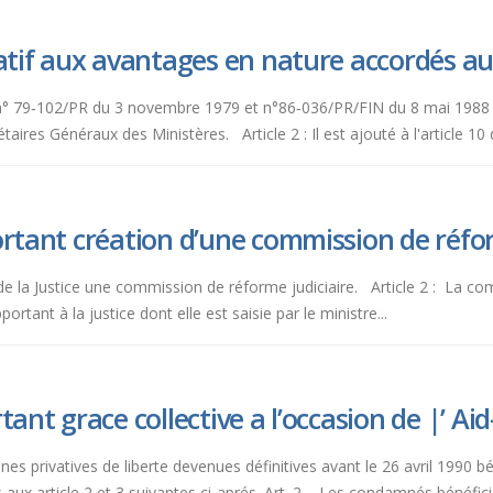
latif aux avantages en nature accordés a
ets n° 79‑102/PR du 3 novembre 1979 et n°86‑036/PR/FIN du 8 mai 1988
res Généraux des Ministères. Article 2 : Il est ajouté à l'article 10 d
ortant création d’une commission de réfor
re de la Justice une commission de réforme judiciaire. Article 2 : La c
ortant à la justice dont elle est saisie par le ministre...
ant grace collective a l’occasion de |’ Aid-
nes privatives de liberte devenues définitives avant le 26 avril 1990 
 aux article 2 et 3 suivantes ci-aprés. Art. 2. - Les condamnés bénéficie