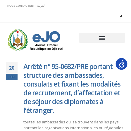
Veuillez
NOUS CONTACTER |
العربية
noter
:
Ce
site
Web
comprend
un
système
d'accessibilité.
Accessib
Arrêté n° 95-0682/PRE portant
20
structure des ambassades,
Juin
consulats et fixant les modalités
de recrutement, d’affectation et
de séjour des diplomates à
l’étranger.
toutes les ambassades qui se trouvent dans les pays
abritant les organisations internationa les ou régionales