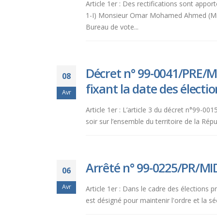
Article 1er : Des rectifications sont ap
aux
1-I) Monsieur Omar Mohamed Ahmed (Mini
malvoyants
Bureau de vote...
qui
utilisent
un
lecteur
Décret n° 99-0041/PRE/MI
08
d'écran ;
fixant la date des électio
Appuyez
Avr
sur
Article 1er : L’article 3 du décret n°99-0
Ctrl-
soir sur l’ensemble du territoire de la Répub
F10
pour
ouvrir
un
Arrêté n° 99-0225/PR/MID
06
menu
d'accessibilité.
Avr
Article 1er : Dans le cadre des élections p
est désigné pour maintenir l'ordre et la séc