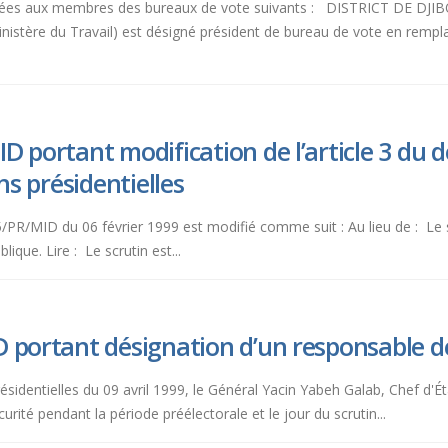
portées aux membres des bureaux de vote suivants : DISTRICT DE DJI
stère du Travail) est désigné président de bureau de vote en re
D portant modification de l’article 3 du 
ns présidentielles
015/PR/MID du 06 février 1999 est modifié comme suit : Au lieu de : Le
lique. Lire : Le scrutin est...
 portant désignation d’un responsable de
résidentielles du 09 avril 1999, le Général Yacin Yabeh Galab, Chef d'É
urité pendant la période préélectorale et le jour du scrutin...