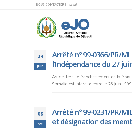
Veuillez
NOUS CONTACTER |
العربية
noter
:
Ce
site
Web
comprend
Arrêté n° 99-0366/PR/MI p
un
24
système
l’Indépendance du 27 jui
Juin
d'accessibilité.
Appuyez
Article 1er : Le franchissement de la fron
sur
Somalie est interdite entre le 26 Juin 1999
Ctrl-
F11
pour
adapter
Arrêté n° 99-0231/PR/MID
08
le
et désignation des memb
site
Avr
Web