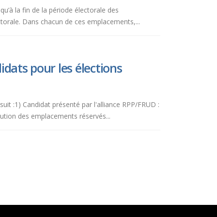
qu’à la fin de la période électorale des
torale. Dans chacun de ces emplacements,...
idats pour les élections
 suit :1) Candidat présenté par l'alliance RPP/FRUD :
bution des emplacements réservés...