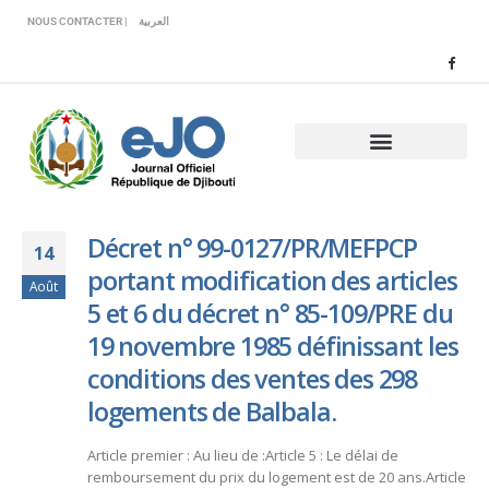
Veuillez
NOUS CONTACTER |
العربية
noter
:
Ce
site
Web
comprend
un
système
d'accessibilité.
Décret n° 99-0127/PR/MEFPCP
14
portant modification des articles
Août
5 et 6 du décret n° 85-109/PRE du
19 novembre 1985 définissant les
conditions des ventes des 298
logements de Balbala.
Article premier : Au lieu de :Article 5 : Le délai de
remboursement du prix du logement est de 20 ans.Article