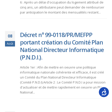
6 : Après un délai d'occupation du logement attribué de
cinq ans, un attributaire peut demander de rembourser
par anticipation le montant des mensualités restant...
Décret n° 99-0118/PR/MEFPP
08
portant création du Comité Plan
Août
National Directeur Informatique
(P.N.D.I.).
Article 1er : Afin de mettre en oeuvre une politique
informatique nationale cohérente et efficace, il est créé
un Comité du Plan National Directeur Informatique
(Comité P.N.D.I).Article 2 : Le Comité P.N.D.I a pour mission
d'actualiser et de mettre rapidement en oeuvre un Plan
Accessib
National...