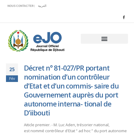
Veuillez
NOUS CONTACTER |
العربية
noter
:
Ce
site
Web
comprend
un
système
d'accessibilité.
Décret n° 81-027/PR portant
25
nomination d’un contrôleur
Fév
d’Etat et d’un commis- saire du
Gouvernement auprès du port
autonome interna- tional de
D’iibouti
Aiticle premier. - M. Luc Aden, trésorier national,
est nommé contrôleur d'Etat “ ad hoc ” du port autonome