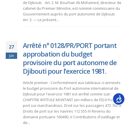
de Djibouti. Art. 2. M. Bourhan Ali Mohamed, directeur de
cabinet du Premier Ministre, est nommé commissaire du
Gouvernement auprès du port autonome de Djibouti.
Art. 3. — Le présent...
Arrêté n° 0128/PR/PORT portant
27
approbation du budget
Jan
provisoire du port autonome de
Djibouti pour l’exercice 1981.
Article premier : Conformément aux tableaux ci-annexés
le budget provisoire du Port autonome international de
Djibouti pour l'exercice 1981 est arrêté comme suit :
Accessib
CHAPITRE INTITULE MONTANT (en milliers de FD) II Frais de
port sur marchandises. Droit sur les passagers 472 765 III
Droits de port sur les navires 112 555 IV Revenu du
domaine portuaire 160490, V Contributions d'outillage et
de...