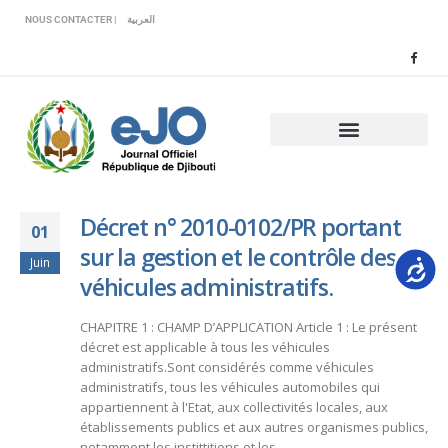
Veuillez
NOUS CONTACTER |
العربية
noter
:
Ce
site
Web
comprend
un
système
d'accessibilité.
Décret n° 2010-0102/PR portant
01
sur la gestion et le contrôle des
Accessib
Juin
véhicules administratifs.
CHAPITRE 1 : CHAMP D’APPLICATION Article 1 : Le présent
décret est applicable à tous les véhicules
administratifs.Sont considérés comme véhicules
administratifs, tous les véhicules automobiles qui
appartiennent à l'Etat, aux collectivités locales, aux
établissements publics et aux autres organismes publics,
notamment les instittitions et les...