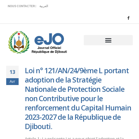
Veuillez
NOUS CONTACTER |
العربية
noter
:
Ce
site
Web
comprend
un
système
d'accessibilité.
Loi n° 121/AN/24/9ème L portant
13
adoption de la Stratégie
Avr
Nationale de Protection Sociale
non Contributive pour le
renforcement du Capital Humain
2023-2027 de la République de
Djibouti.
Article 1 : La présente Loi a pour objet l'adoption et la