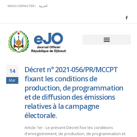
Veuillez
NOUS CONTACTER |
العربية
noter
:
Ce
site
Web
comprend
un
système
d'accessibilité.
Décret n° 2021-056/PR/MCCPT
14
fixant les conditions de
Mar
production, de programmation
et de diffusion des émissions
relatives à la campagne
électorale.
Article 1er : Le présent Décret fixe les conditions
d'enregistrement, de production, de programmation et