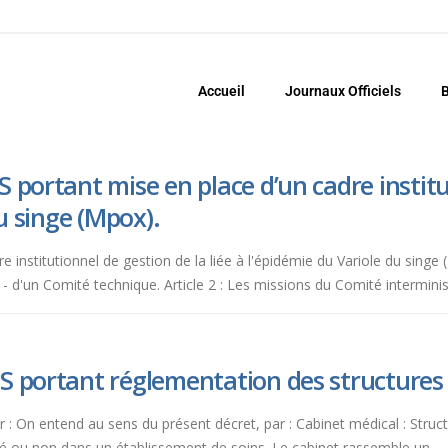
Accueil
Journaux Officiels
B
 portant mise en place d’un cadre institut
du singe (Mpox).
dre institutionnel de gestion de la liée à l'épidémie du Variole du singe 
 - d'un Comité technique. Article 2 : Les missions du Comité interminist
 portant réglementation des structures 
1er : On entend au sens du présent décret, par : Cabinet médical : Str
tué ou non dans un établissement de soins. Le cabinet rassemble un...