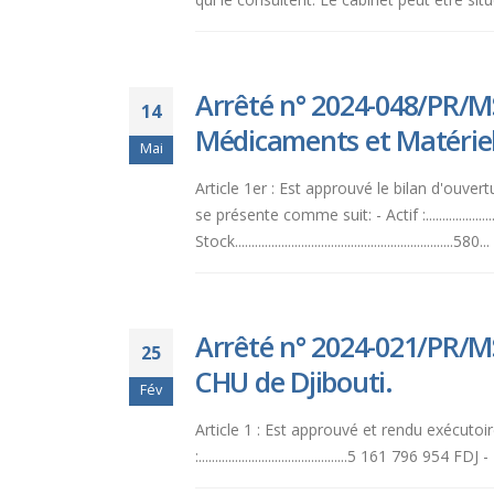
aux
malvoyants
qui
Arrêté n° 2024-048/PR/MS
utilisent
14
un
Médicaments et Matériel
Mai
lecteur
d'écran ;
Article 1er : Est approuvé le bilan d'ouve
Appuyez
se présente comme suit: - Actif :.......................
sur
Stock..................................................................580...
Ctrl-
F10
pour
Arrêté n° 2024-021/PR/M
ouvrir
25
un
CHU de Djibouti.
Fév
menu
d'accessibilité.
Article 1 : Est approuvé et rendu exécuto
:.............................................5 161 79