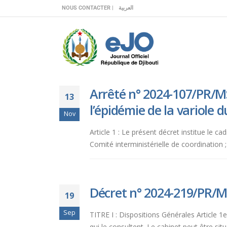
Veuillez
NOUS CONTACTER |
العربية
noter
:
Ce
site
Web
comprend
Arrêté n° 2024-107/PR/MS
un
13
système
l’épidémie de la variole 
Nov
d'accessibilité.
Appuyez
Article 1 : Le présent décret institue le ca
sur
Comité interministérielle de coordination ;
Ctrl-
F11
pour
adapter
Décret n° 2024-219/PR/MS
19
le
site
Sep
TITRE I : Dispositions Générales Article 
Web
qui le consultent. Le cabinet peut être si