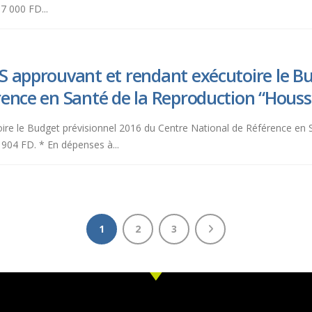
7 000 FD...
S approuvant et rendant exécutoire le Bu
rence en Santé de la Reproduction “Houss
toire le Budget prévisionnel 2016 du Centre National de Référence en 
904 FD. * En dépenses à...
1
2
3