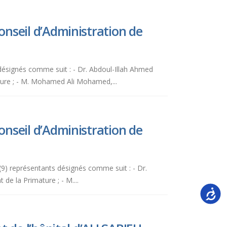
nseil d’Administration de
s désignés comme suit : - Dr. Abdoul-Illah Ahmed
ture ; - M. Mohamed Ali Mohamed,...
nseil d’Administration de
 (9) représentants désignés comme suit : - Dr.
de la Primature ; - M....
Accessi