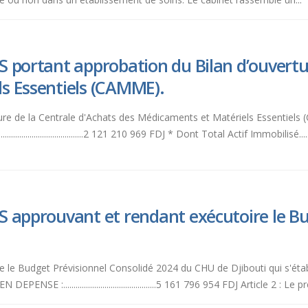
 portant approbation du Bilan d’ouvertur
s Essentiels (CAMME).
rture de la Centrale d'Achats des Médicaments et Matériels Essentiels 
......................................2 121 210 969 FDJ * Dont Total Actif Immobilisé........
S approuvant et rendant exécutoire le Bu
ire le Budget Prévisionnel Consolidé 2024 du CHU de Djibouti qui s'ét
6 954 FDJ - EN DEPENSE :.............................................5 161 796 954 FDJ Arti