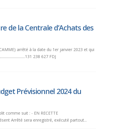
e de la Centrale d’Achats des
(CAMME) arrêté à la date du 1er janvier 2023 et qui
.........................131 238 627 FDJ
dget Prévisionnel 2024 du
ablit comme suit : - EN RECETTE
cle 2 : Le présent Arrêté sera enregistré, exécuté partout...