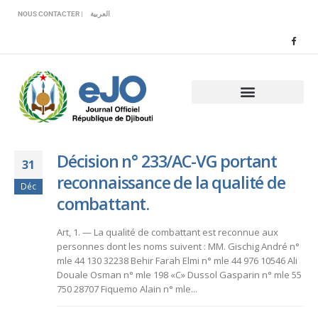
Veuillez
NOUS CONTACTER |
العربية
noter
:
Ce
site
Web
comprend
un
système
d'accessibilité.
Décision n° 233/AC-VG portant
31
reconnaissance de la qualité de
Déc
combattant.
Art, 1. — La qualité de combattant est reconnue aux
personnes dont les noms suivent : MM. Gischig André n°
mle 44 130 32238 Behir Farah Elmi n° mle 44 976 10546 Ali
Douale Osman n° mle 198 «C» Dussol Gasparin n° mle 55
750 28707 Fiquemo Alain n° mle...