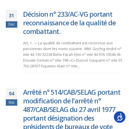
Décision n° 233/AC-VG portant
31
reconnaissance de la qualité de
Déc
combattant.
Art, 1. — La qualité de combattant est reconnue aux
personnes dont les noms suivent : MM. Gischig André n°
mle 44 130 32238 Behir Farah Elmi n° mle 44 976 10546 Ali
Douale Osman n° mle 198 «C» Dussol Gasparin n° mle 55
750 28707 Fiquemo Alain n° mle...
Arrêté n° 514/CAB/SELAG portant
04
modification de l’arrêté n°
Mai
487/CAB/SELAG du 27 avril 1977,
Accessib
portant désignation des
présidents de bureaux de vote