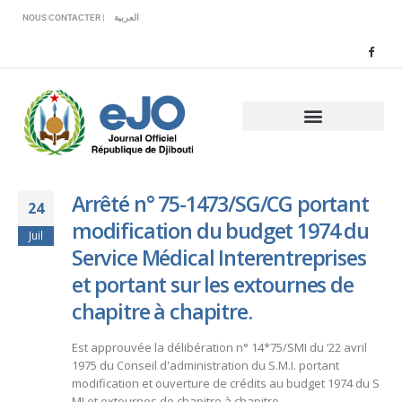
Veuillez
NOUS CONTACTER |
العربية
noter
:
Ce
site
Web
comprend
un
système
d'accessibilité.
Arrêté n° 75-1473/SG/CG portant
24
modification du budget 1974 du
Juil
Service Médical Interentreprises
et portant sur les extournes de
chapitre à chapitre.
Est approuvée la délibération n° 14*75/SMI du ‘22 avril
1975 du Conseil d'administration du S.M.I. portant
modification et ouverture de crédits au budget 1974 du S
MI et extournes de chapitre à chapitre.