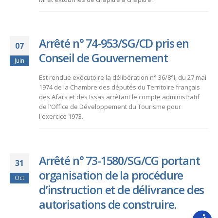
Arrêté n° 74-953/SG/CD pris en
07
Conseil de Gouvernement
Juin
Est rendue exécutoire la délibération n° 36/8°I, du 27 mai
1974 de la Chambre des députés du Territoire français
des Afars et des Issas arrêtant le compte administratif
de l'Office de Développement du Tourisme pour
l'exercice 1973.
Arrêté n° 73-1580/SG/CG portant
31
organisation de la procédure
Oct
d’instruction et de délivrance des
autorisations de construire.
Accessib