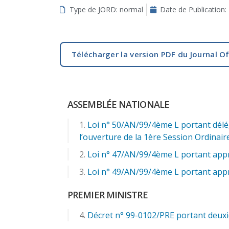
Type de JORD: normal
Date de Publication:
aux
malvoyants
qui
utilisent
Télécharger la version PDF du Journal Of
un
lecteur
d'écran ;
Appuyez
ASSEMBLÉE NATIONALE
sur
Ctrl-
Loi n° 50/AN/99/4ème L portant délé
F10
l’ouverture de la 1ère Session Ordinair
pour
Loi n° 47/AN/99/4ème L portant appro
ouvrir
un
Loi n° 49/AN/99/4ème L portant appr
menu
PREMIER MINISTRE
d'accessibilité.
Décret n° 99-0102/PRE portant deuxi