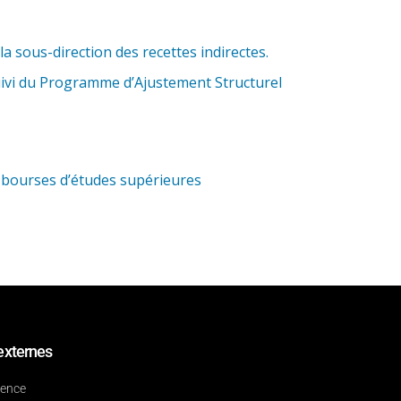
 sous-direction des recettes indirectes.
uivi du Programme d’Ajustement Structurel
s bourses d’études supérieures
externes
dence