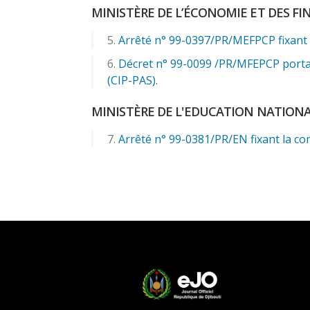
MINISTÈRE DE L’ÉCONOMIE ET DES FI
Arrêté n° 99-0397/PR/MEFPCP fixant l
Décret n° 99-0099 /PR/MFEPCP portan
(CIP-PAS).
MINISTÈRE DE L'EDUCATION NATION
Arrêté n° 99-0381/PR/EN fixant la co