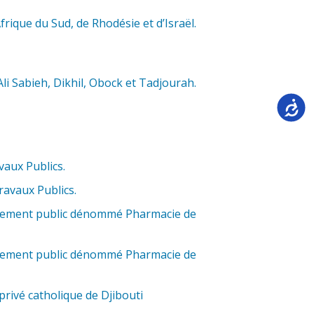
rique du Sud, de Rhodésie et d’Israël.
li Sabieh, Dikhil, Obock et Tadjourah.
Accessi
vaux Publics.
ravaux Publics.
issement public dénommé Pharmacie de
issement public dénommé Pharmacie de
rivé catholique de Djibouti