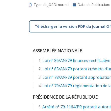
Type de JORD: normal
Date de Publication:
aux
malvoyants
qui
utilisent
Télécharger la version PDF du Journal Of
un
lecteur
d'écran ;
Appuyez
ASSEMBLÉE NATIONALE
sur
Ctrl-
Loi n° 86/AN/79 finances rectificative
F10
Loi n° 85/AN/79 portant création d’un
pour
ouvrir
Loi n° 78/AN/79 portant approbation
un
Loi n° 79/AN/79 réglementation de la 
menu
d'accessibilité.
PRÉSIDENCE DE LA RÉPUBLIQUE
Arrêté n° 79-1164/PR portant autori