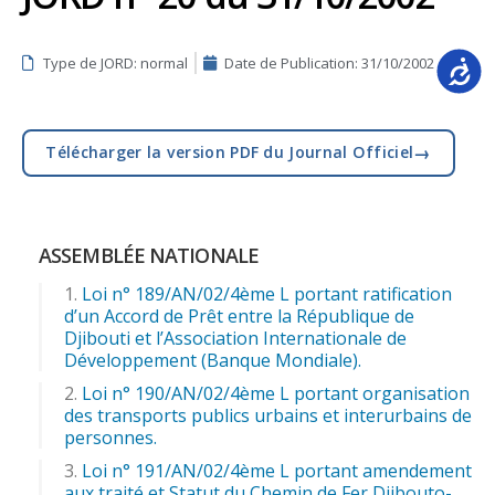
Type de JORD: normal
Date de Publication:
31/10/2002
Accessib
→
Télécharger la version PDF du Journal Officiel
ASSEMBLÉE NATIONALE
Loi n° 189/AN/02/4ème L portant ratification
d’un Accord de Prêt entre la République de
Djibouti et l’Association Internationale de
Développement (Banque Mondiale).
Loi n° 190/AN/02/4ème L portant organisation
des transports publics urbains et interurbains de
personnes.
Loi n° 191/AN/02/4ème L portant amendement
aux traité et Statut du Chemin de Fer Djibouto-