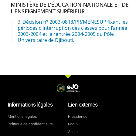
MINISTÈRE DE L’ÉDUCATION NATIONALE ET DE
L'ENSEIGNEMENT SUPÉRIEUR
Décision n° 2003-0818/PR/MENESUP fixant les
périodes d’interruption des classes pour l’année
2003-2004 et la rentrée 2004-2005 du Pôle
Universitaire de Djibouti.
Informations légales
Lien externes
Mentions légales
Présidence
Politique de confidentialité
Egouv
Ansie