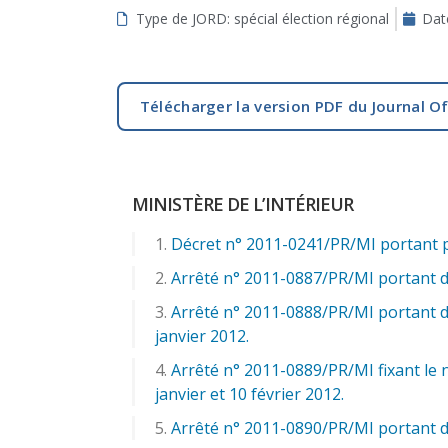
Type de JORD: spécial élection régional
Dat
aux
malvoyants
qui
utilisent
Télécharger la version PDF du Journal Of
un
lecteur
d'écran ;
Appuyez
MINISTÈRE DE L’INTÉRIEUR
sur
Ctrl-
Décret n° 2011-0241/PR/MI portant pu
F10
Arrêté n° 2011-0887/PR/MI portant dé
pour
ouvrir
Arrêté n° 2011-0888/PR/MI portant 
un
janvier 2012.
menu
Arrêté n° 2011-0889/PR/MI fixant le
d'accessibilité.
janvier et 10 février 2012.
Arrêté n° 2011-0890/PR/MI portant dé