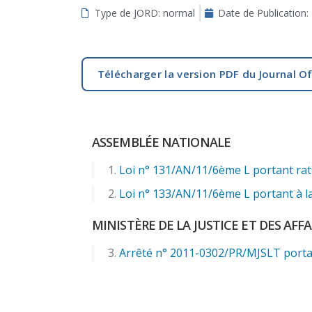
Type de JORD: normal
Date de Publication:
aux
malvoyants
qui
utilisent
Télécharger la version PDF du Journal Of
un
lecteur
d'écran ;
Appuyez
ASSEMBLÉE NATIONALE
sur
Ctrl-
Loi n° 131/AN/11/6ème L portant rati
F10
Loi n° 133/AN/11/6ème L portant à la 
pour
ouvrir
MINISTÈRE DE LA JUSTICE ET DES AFF
un
menu
Arrêté n° 2011-0302/PR/MJSLT portan
d'accessibilité.