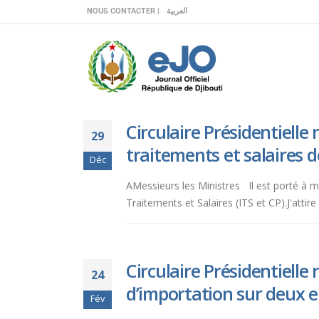
Veuillez
NOUS CONTACTER |
العربية
noter
:
Ce
site
Web
comprend
Circulaire Présidentiell
un
29
système
traitements et salaires d
Déc
d'accessibilité.
Appuyez
AMessieurs les Ministres Il est porté à m
sur
Traitements et Salaires (ITS et CP).J'attir
Ctrl-
F11
pour
adapter
Circulaire Présidentielle
24
le
d’importation sur deux en
site
Fév
Web