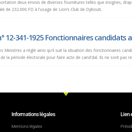
portation deux envois de diverses fournitures telles que insignes, 
ale de 232.000 FD à l'usage de Lion’s Club de Djibouti.
 n° 12-341-1925 Fonctionnaires candidats au
 Ministres a réglé ainsi qu'il suit la situation des fonctionnaires cand
 de la période électorale pour faire acte de cand'dal. Ils ne sont pas r
Informations légales
Lien 
Mentions légales
Prési