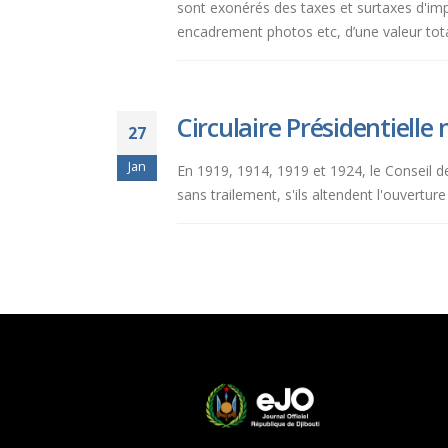
sont exonérés des taxes et surtaxes d'im
aux
encadrement photos etc, d’une valeur tot
malvoyants
qui
utilisent
un
Circulaire Présidentielle
27
lecteur
d'écran ;
Jan
En 1919, 1914, 1919 et 1924, le Conseil des
Appuyez
sans trailement, s'ils altendent l'ouverture
sur
Ctrl-
F10
pour
ouvrir
un
menu
d'accessibilité.