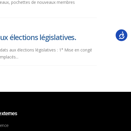
drapeaux, pochettes de nouveaux membres
Accessi
x élections législatives.
idats aux élections législatives : 1° Mise en congé
emplacés...
externes
dence