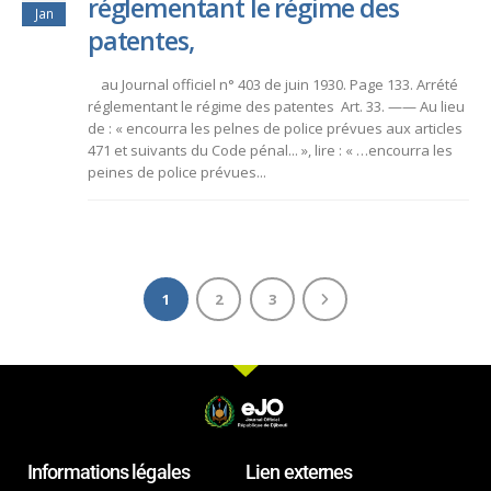
réglementant le régime des
Jan
patentes,
au Journal officiel n° 403 de juin 1930. Page 133. Arrété
réglementant le régime des patentes Art. 33. —— Au lieu
de : « encourra les pelnes de police prévues aux articles
471 et suivants du Code pénal... », lire : « …encourra les
peines de police prévues...
1
2
3
Informations légales
Lien externes