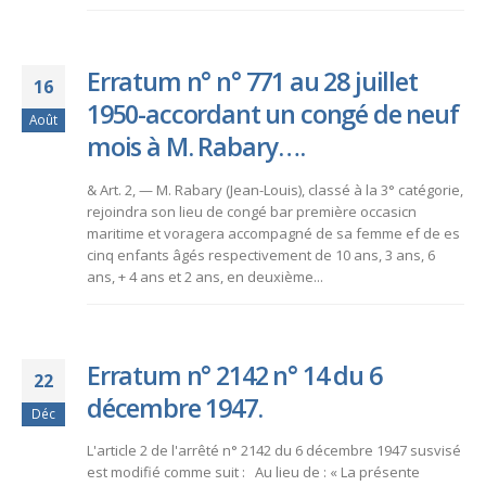
Erratum n° n° 771 au 28 juillet
16
1950-accordant un congé de neuf
Août
mois à M. Rabary….
& Art. 2, — M. Rabary (Jean-Louis), classé à la 3° catégorie,
rejoindra son lieu de congé bar première occasicn
maritime et voragera accompagné de sa femme ef de es
cinq enfants âgés respectivement de 10 ans, 3 ans, 6
ans, + 4 ans et 2 ans, en deuxième...
Erratum n° 2142 n° 14 du 6
22
décembre 1947.
Déc
L'article 2 de l'arrêté n° 2142 du 6 décembre 1947 susvisé
est modifié comme suit : Au lieu de : « La présente