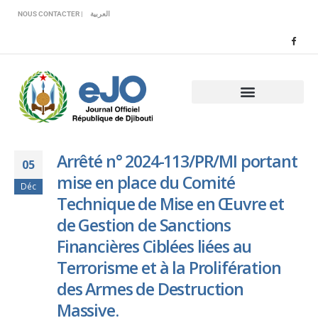
Veuillez
NOUS CONTACTER |
العربية
noter
:
Ce
site
Web
comprend
un
système
d'accessibilité.
Arrêté n° 2024-113/PR/MI portant
05
mise en place du Comité
Déc
Technique de Mise en Œuvre et
de Gestion de Sanctions
Financières Ciblées liées au
Terrorisme et à la Prolifération
des Armes de Destruction
Massive.