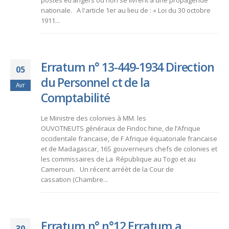
postes etrangers ou non se livrent à une propagende
nationale. A l'article 1er au lieu de : « Loi du 30 octobre
1911...
Erratum n° 13-449-1934 Direction
05
du Personnel ct de la
Avr
Comptabilité
Le Ministre des colonies à MM. les
OUVOTNEUTS généraux de Findoc hine, de l’Afrique
occidentale francaise, de F Afrique équatoriale francaise
et de Madagascar, 16S gouverneurs chefs de colonies et
les commissaires de La République au Togo et au
Cameroun. Un récent arréèt de la Cour de
cassation (Chambre...
Erratum n° n°12 Erratum a
30