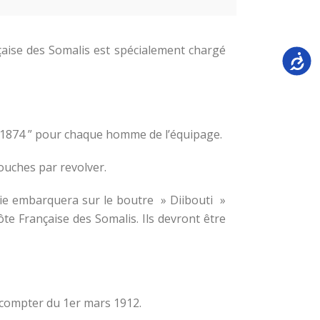
çaise des Somalis est spécialement chargé
Accessi
 1874 ” pour chaque homme de l’équipage.
ouches par revolver.
nie embarquera sur le boutre » Diibouti »
ôte Française des Somalis. Ils devront être
 compter du 1er mars 1912.