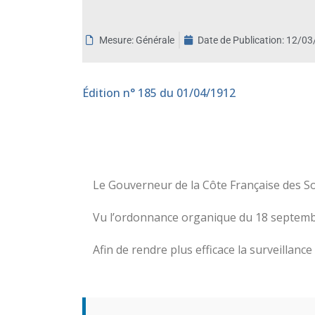
aux
malvoyants
Mesure: Générale
Date de Publication:
12/03
qui
utilisent
un
Édition
n° 185 du 01/04/1912
lecteur
d'écran ;
Appuyez
sur
Ctrl-
F10
Le Gouverneur de la Côte Française des So
pour
Vu l’ordonnance organique du 18 septembre
ouvrir
un
Afin de rendre plus efficace la surveillance
menu
d'accessibilité.