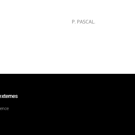
P. PASCAL.
externes
dence