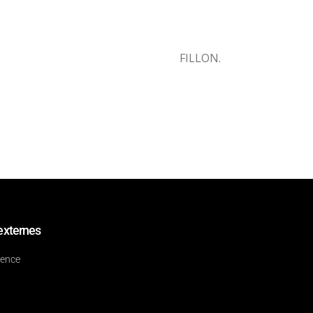
FILLON.
externes
dence