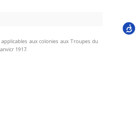
Accessi
on applicables aux colonies aux Troupes du
anvicr 1917.