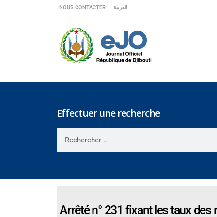
Veuillez
NOUS CONTACTER |
العربية
noter
:
Ce
site
Web
comprend
un
système
d'accessibilité.
Effectuer une recherche
Appuyez
sur
Ctrl-
F11
pour
adapter
le
site
Arrêté n° 231 fixant les taux des 
Web