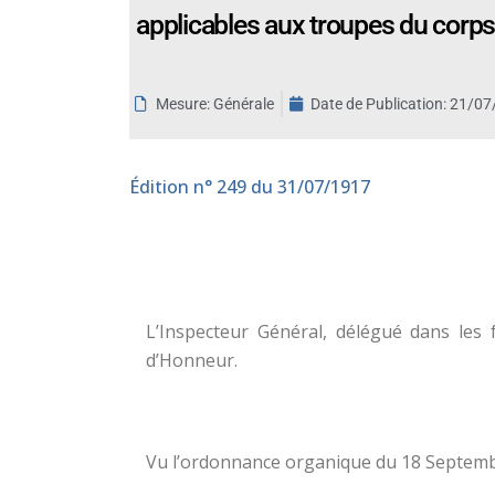
applicables aux troupes du corps
aux
malvoyants
qui
utilisent
Mesure: Générale
Date de Publication:
21/07
un
lecteur
d'écran ;
Édition
n° 249 du 31/07/1917
Appuyez
sur
Ctrl-
F10
pour
L’Inspecteur Général, délégué dans les
ouvrir
d’Honneur.
un
menu
d'accessibilité.
Vu l’ordonnance organique du 18 Septembre