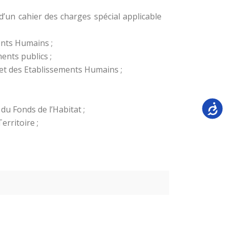
’un cahier des charges spécial applicable
ents Humains ;
ents publics ;
et des Etablissements Humains ;
Accessi
u Fonds de l’Habitat ;
rritoire ;