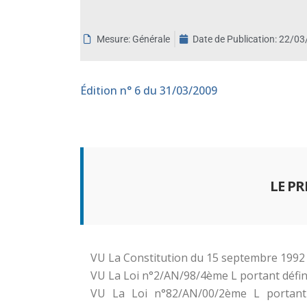
aux
malvoyants
Mesure: Générale
Date de Publication:
22/03
qui
utilisent
un
Édition
n° 6 du 31/03/2009
lecteur
d'écran ;
Appuyez
sur
Ctrl-
F10
LE P
pour
ouvrir
un
menu
VU La Constitution du 15 septembre 1992 
d'accessibilité.
VU La Loi n°2/AN/98/4ème L portant définit
VU La Loi n°82/AN/00/2ème L portant c