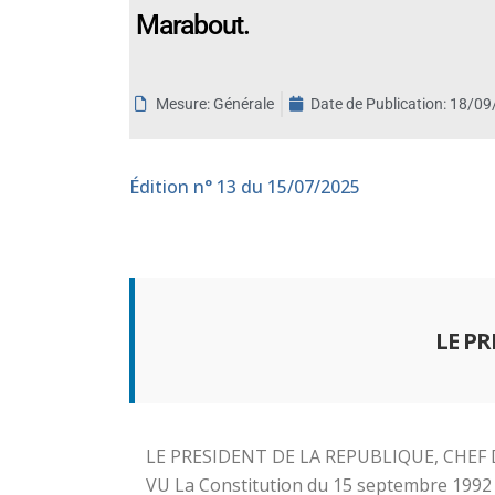
Marabout.
aux
malvoyants
qui
utilisent
Mesure: Générale
Date de Publication:
18/09
un
lecteur
d'écran ;
Édition
n° 13 du 15/07/2025
Appuyez
sur
Ctrl-
F10
pour
LE P
ouvrir
un
menu
d'accessibilité.
LE PRESIDENT DE LA REPUBLIQUE, CHE
VU La Constitution du 15 septembre 1992 