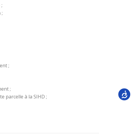
 ;
 ;
nt ;
ent ;
Accessi
 parcelle à la SIHD ;