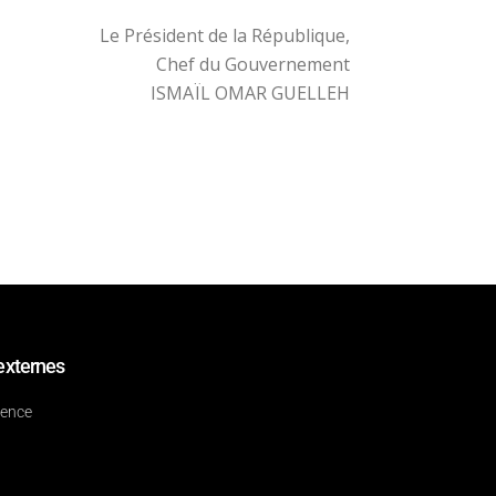
Le Président de la République,
Chef du Gouvernement
ISMAÏL OMAR GUELLEH
externes
dence