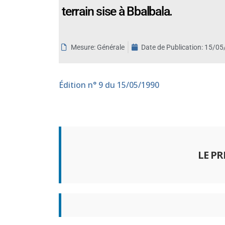
terrain sise à Bbalbala.
aux
malvoyants
qui
utilisent
Mesure: Générale
Date de Publication:
15/05
un
lecteur
d'écran ;
Édition
n° 9 du 15/05/1990
Appuyez
sur
Ctrl-
F10
pour
LE P
ouvrir
un
menu
d'accessibilité.