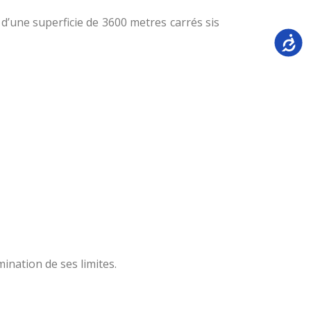
n d’une superficie de 3600 metres carrés sis
Accessi
ination de ses limites.