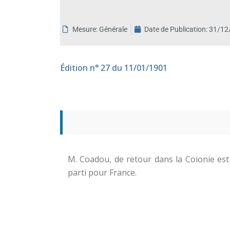
aux
malvoyants
Mesure: Générale
Date de Publication:
31/12
qui
utilisent
un
Édition
n° 27 du 11/01/1901
lecteur
d'écran ;
Appuyez
sur
Ctrl-
F10
pour
ouvrir
M. Coadou, de retour dans la Coionie est
un
parti pour France.
menu
d'accessibilité.