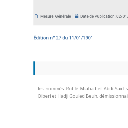
aux
malvoyants
Mesure: Générale
Date de Publication:
02/01
qui
utilisent
un
Édition
n° 27 du 11/01/1901
lecteur
d'écran ;
Appuyez
sur
Ctrl-
F10
pour
ouvrir
les nommés Roblé Miahad et Abdi-Saïd s
un
Oiberi et Hadji Gouled Beuh, démissionnai
menu
d'accessibilité.