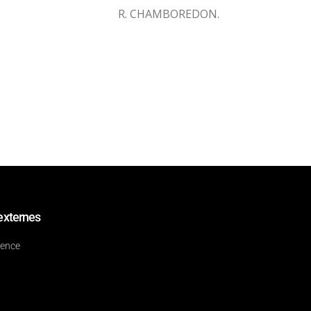
R. CHAMBOREDON.
externes
dence