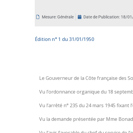
aux
malvoyants
Mesure: Générale
Date de Publication:
18/01
qui
utilisent
un
Édition
n° 1 du 31/01/1950
lecteur
d'écran ;
Appuyez
sur
Ctrl-
F10
Le Gouverneur de la Côte française des So
pour
Vu l’ordonnance organique du 18 septembre
ouvrir
un
Vu l’arrêté n° 235 du 24 mars 1945 fixant 
menu
d'accessibilité.
Vu la demande présentée par Mme Bonadona,
Vu l’avis favorable du chef du service de 