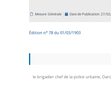
aux
malvoyants
Mesure: Générale
Date de Publication:
27/02
qui
utilisent
un
Édition
n° 78 du 01/03/1903
lecteur
d'écran ;
Appuyez
sur
Ctrl-
F10
pour
ouvrir
le brigadier chef de la police urbaine, Daro
un
menu
d'accessibilité.