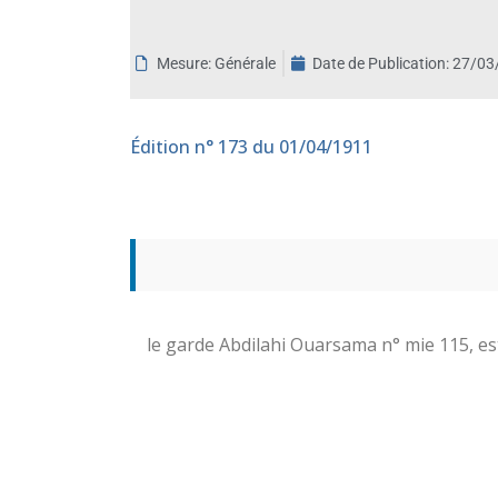
aux
malvoyants
Mesure: Générale
Date de Publication:
27/03
qui
utilisent
un
Édition
n° 173 du 01/04/1911
lecteur
d'écran ;
Appuyez
sur
Ctrl-
F10
pour
ouvrir
le garde Abdilahi Ouarsama n° mie 115, est 
un
menu
d'accessibilité.